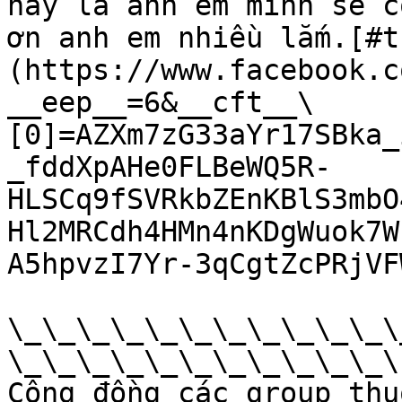
này là anh em mình sẽ c
ơn anh em nhiều lắm.[#t
(https://www.facebook.c
__eep__=6&__cft__\
[0]=AZXm7zG33aYr17SBka_
_fddXpAHe0FLBeWQ5R-
HLSCq9fSVRkbZEnKBlS3mbO
Hl2MRCdh4HMn4nKDgWuok7W
A5hpvzI7Yr-3qCgtZcPRjVF
\_\_\_\_\_\_\_\_\_\_\_\
\_\_\_\_\_\_\_\_\_\_\_\

Cộng đồng các group thu