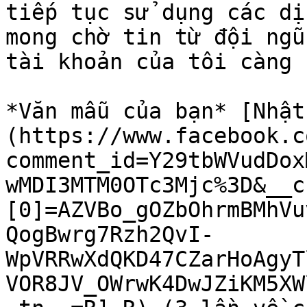
tiếp tục sử dụng các dị
mong chờ tin từ đội ngũ
tài khoản của tôi càng 
*Văn mẫu của bạn* [Nhật
(https://www.facebook.c
comment_id=Y29tbWVudDox
wMDI3MTM0OTc3Mjc%3D&__c
[0]=AZVBo_gOZbOhrmBMhVu
QogBwrg7Rzh2QvI-
WpVRRwXdQKD47CZarHoAgyT
VOR8JV_OWrwK4DwJZiKM5XW