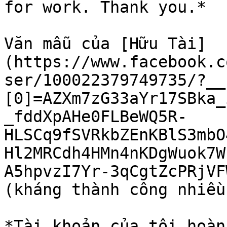
for work. Thank you.*

Văn mẫu của [Hữu Tài]
(https://www.facebook.c
ser/100022379749735/?__
[0]=AZXm7zG33aYr17SBka_
_fddXpAHe0FLBeWQ5R-
HLSCq9fSVRkbZEnKBlS3mbO
Hl2MRCdh4HMn4nKDgWuok7W
A5hpvzI7Yr-3qCgtZcPRjVF
(kháng thành công nhiều
*Tài khoản của tôi hoàn