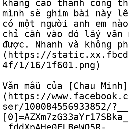
kháng cáo thành công th
mình sẽ ghim bài này lê
có một người anh em nào
chỉ cần vào đó lấy văn 
được. Nhanh và không ph
(https://static.xx.fbcd
4f/1/16/1f601.png)

Văn mẫu của [Chau Minh]
(https://www.facebook.c
ser/100084556933852/?__
[0]=AZXm7zG33aYr17SBka_
_fddXpAHe0FLBeWQ5R-