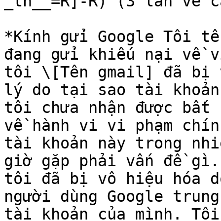
_tn__=R]-R) (3 lần về cả
*Kính gửi Google Tôi tê
đang gửi khiếu nại về v
tôi \[Tên gmail] đã bị 
lý do tại sao tài khoản
tôi chưa nhận được bất 
về hành vi vi phạm chín
tài khoản này trong nhi
giờ gặp phải vấn đề gì.
tôi đã bị vô hiệu hóa d
người dùng Google trung
tài khoản của mình. Tôi