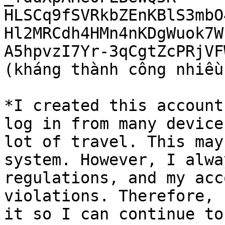
HLSCq9fSVRkbZEnKBlS3mbO
Hl2MRCdh4HMn4nKDgWuok7W
A5hpvzI7Yr-3qCgtZcPRjVF
(kháng thành công nhiều
*I created this account
log in from many device
lot of travel. This may
system. However, I alwa
regulations, and my acc
violations. Therefore, 
it so I can continue to